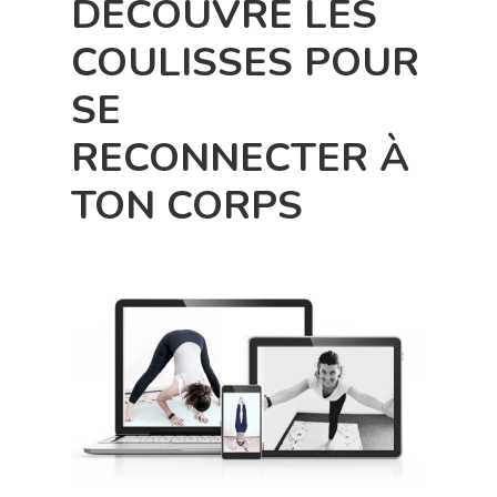
DÉCOUVRE LES
COULISSES POUR
A PROPOS
SE
ACCOMPAGN
RECONNECTER À
INDIVIDUEL
TON CORPS
INVITE-MOI
STUDIO DE Y
EN LIGNE
BLOG, VIDÉOS
PODCAST
CONTACT
LE BLOG