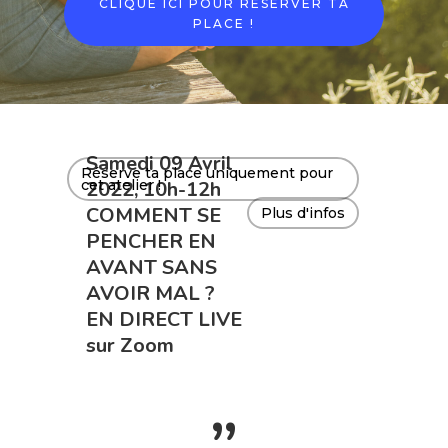
CLIQUE ICI POUR RÉSERVER TA
PLACE !
Hit enter to search or ESC to close
Samedi 09 Avril
Réserve ta place uniquement pour
cet atelier !
2022, 10h-12h
COMMENT SE
Plus d'infos
PENCHER EN
AVANT SANS
AVOIR MAL ?
EN DIRECT LIVE
sur Zoom