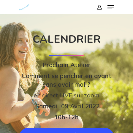
CALENDRIER
Prochain Atelier
Comment se pencher en avant
sans avoir mal ?
en direct LIVE sur zoom
Samedi 09 Avril 2022
10h-12h