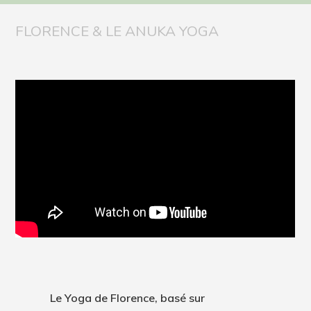
FLORENCE & LE ANUKA YOGA
BLOG, VIDÉOS
PODCAST
CONTACT
LE BLOG
VIDÉOS
PODCAST
Le Yoga de Florence, basé sur