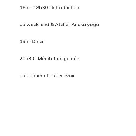
16h – 18h30 : Introduction
6h – 8h30
du week-end & Atelier Anuka yoga
9h30 – 
yoga
19h : Diner
12h45 : 
20h30 : Méditation guidée
13h30 : 
du donner et du recevoir
16h – 18
19h : Di
20h30 : 