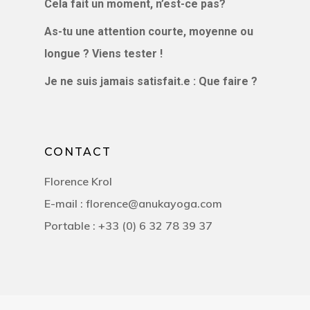
Cela fait un moment, n’est-ce pas?
STUDIO DE Y
As-tu une attention courte, moyenne ou
EN LIGNE
longue ? Viens tester !
BLOG, VIDÉOS
Je ne suis jamais satisfait.e : Que faire ?
PODCAST
CONTACT
LE BLOG
CONTACT
VIDÉOS
Florence Krol
PODCAST
E-mail : florence@anukayoga.com
Portable : +33 (0) 6 32 78 39 37