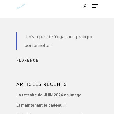
Il n'y a pas de Yoga sans pratique
personnelle !
Hit enter to search or ESC to close
FLORENCE
A PROPOS
ACCOMPAGN
ARTICLES RÉCENTS
INDIVIDUEL
La retraite de JUIN 2024 en image
INVITE-MOI
Et maintenant le cadeau !!!