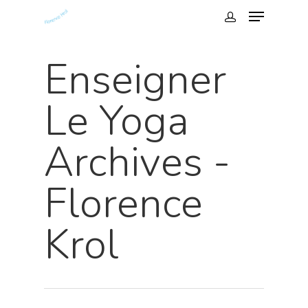
Enseigner
Le Yoga
Archives -
Florence
Hit enter to search or ESC to close
Krol