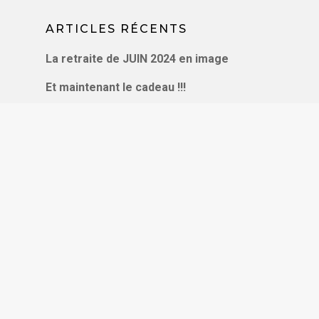
ARTICLES RÉCENTS
La retraite de JUIN 2024 en image
Et maintenant le cadeau !!!
Cela fait un moment, n’est-ce pas?
As-tu une attention courte, moyenne ou
longue ? Viens tester !
Je ne suis jamais satisfait.e : Que faire ?
CONTACT
Florence Krol