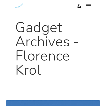
Gadget
Archives -
Florence
Krol
Hit enter to search or ESC to close