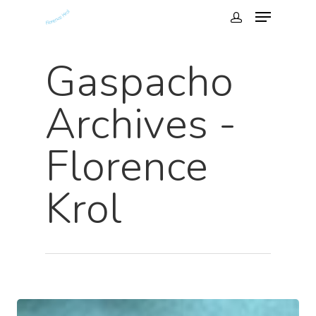
Gaspacho
Archives -
Florence
Krol
Hit enter to search or ESC to close