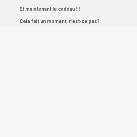
Et maintenant le cadeau !!!
Cela fait un moment, n’est-ce pas?
As-tu une attention courte, moyenne ou
longue ? Viens tester !
Je ne suis jamais satisfait.e : Que faire ?
CONTACT
Florence Krol
E-mail : florence@anukayoga.com
Portable : +33 (0) 6 32 78 39 37