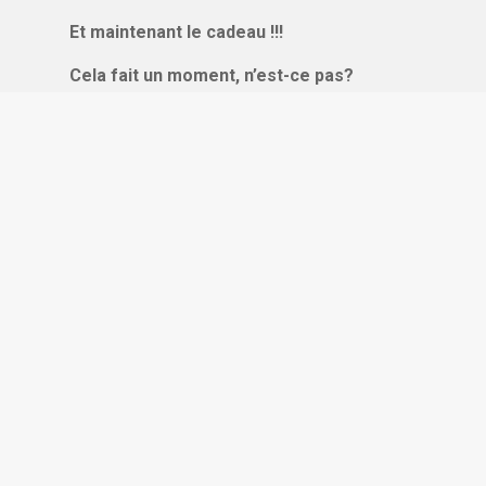
Et maintenant le cadeau !!!
Cela fait un moment, n’est-ce pas?
As-tu une attention courte, moyenne ou
longue ? Viens tester !
Je ne suis jamais satisfait.e : Que faire ?
CONTACT
Florence Krol
E-mail : florence@anukayoga.com
Portable : +33 (0) 6 32 78 39 37