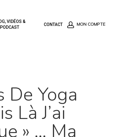
OG, VIDÉOS &
MON COMPTE
CONTACT
PODCAST
rs De Yoga
s Là J’ai
ue » … Ma