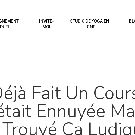
GNEMENT
INVITE-
STUDIO DE YOGA EN
BL
IDUEL
MOI
LIGNE
 Déjà Fait Un Cou
était Ennuyée Mai
 Trouvé Ça Ludiq