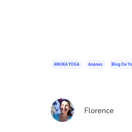
ANUKA YOGA
Asanas
Blog De Y
Florence