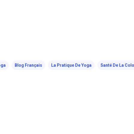
oga
Blog Français
La Pratique De Yoga
Santé De La Colo