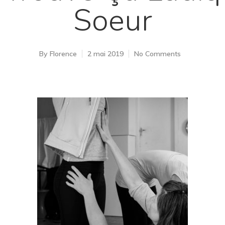
Soeur
By
Florence
2 mai 2019
No Comments