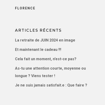
BLOG, VIDÉOS
PODCAST
FLORENCE
CONTACT
LE BLOG
ARTICLES RÉCENTS
VIDÉOS
La retraite de JUIN 2024 en image
PODCAST
Et maintenant le cadeau !!!
Cela fait un moment, n’est-ce pas?
As-tu une attention courte, moyenne ou
longue ? Viens tester !
Je ne suis jamais satisfait.e : Que faire ?