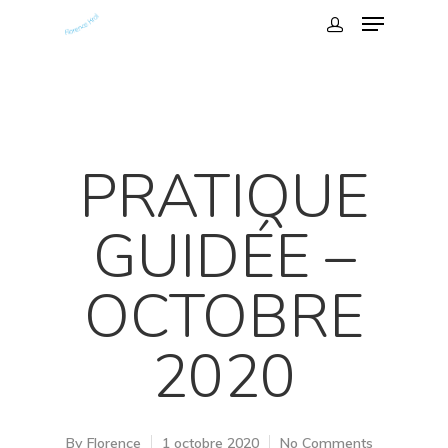
PRATIQUE
GUIDÉE –
Hit enter to search or ESC to close
OCTOBRE
2020
By
Florence
1 octobre 2020
No Comments