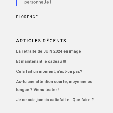
personnelle !
BLOG, VIDÉOS
PODCAST
FLORENCE
CONTACT
LE BLOG
VIDÉOS
ARTICLES RÉCENTS
PODCAST
La retraite de JUIN 2024 en image
Et maintenant le cadeau !!!
Cela fait un moment, n’est-ce pas?
As-tu une attention courte, moyenne ou
longue ? Viens tester !
Je ne suis jamais satisfait.e : Que faire ?