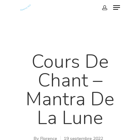
Cours De
Chant –
Mantra De
Hit enter to search or ESC to close
La Lune
By
Florence
19 septembre 2022