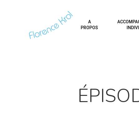
A
ACCOMPA
PROPOS
INDIV
Hit enter to search or ESC to close
ÉPISO