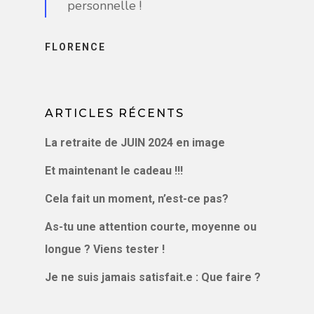
personnelle !
BLOG, VIDÉOS
PODCAST
FLORENCE
CONTACT
LE BLOG
VIDÉOS
ARTICLES RÉCENTS
PODCAST
La retraite de JUIN 2024 en image
Et maintenant le cadeau !!!
Cela fait un moment, n’est-ce pas?
As-tu une attention courte, moyenne ou
longue ? Viens tester !
Je ne suis jamais satisfait.e : Que faire ?