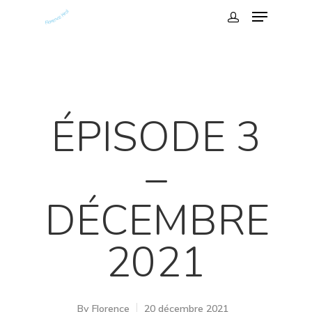
ÉPISODE 3
–
DÉCEMBRE
Hit enter to search or ESC to close
2021
By
Florence
20 décembre 2021