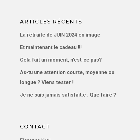
PODCAST
CONTACT
LE BLOG
ARTICLES RÉCENTS
VIDÉOS
La retraite de JUIN 2024 en image
PODCAST
Et maintenant le cadeau !!!
Cela fait un moment, n’est-ce pas?
As-tu une attention courte, moyenne ou
longue ? Viens tester !
Je ne suis jamais satisfait.e : Que faire ?
CONTACT