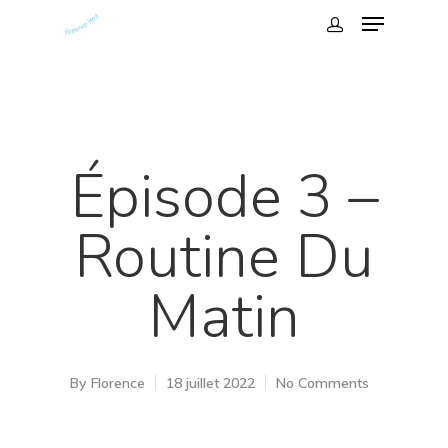
Épisode 3 –
Routine Du
Hit enter to search or ESC to close
Matin
By
Florence
18 juillet 2022
No Comments