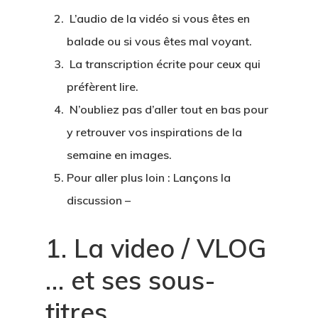
L’
audio
de la vidéo si vous êtes en
balade ou si vous êtes mal voyant.
La
transcription écrite
pour ceux qui
préfèrent lire.
N’oubliez pas d’aller tout en bas pour
y retrouver vos
inspirations de la
semaine en images
.
Pour aller plus loin :
L
ançons la
discussion
–
Hit enter to search or ESC to close
1. La video / VLOG
… et ses sous-
titres